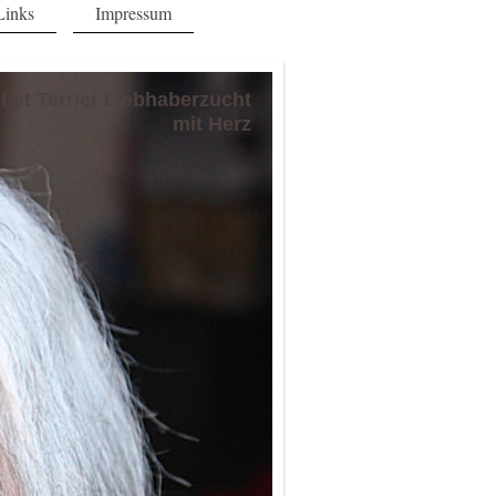
Links
Impressum
ibet Terrier Liebhaberzucht
mit Herz