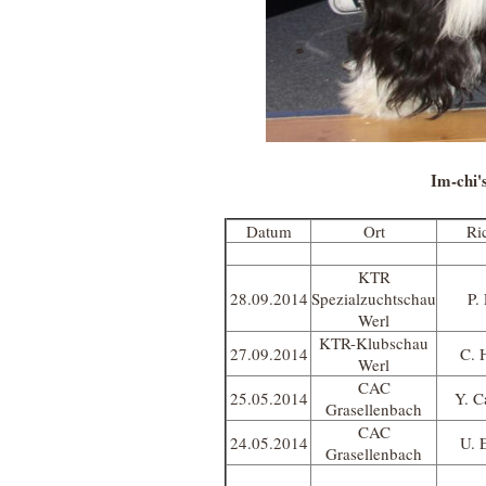
Im-chi'
Datum
Ort
Ri
KTR
28.09.2014
Spezialzuchtschau
P.
Werl
KTR-Klubschau
27.09.2014
C. 
Werl
CAC
25.05.2014
Y. 
Grasellenbach
CAC
24.05.2014
U. 
Grasellenbach