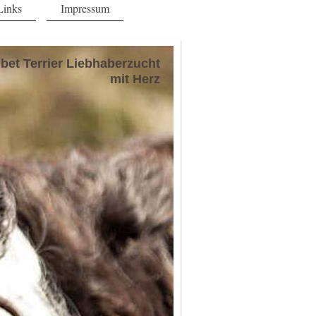
Links
Impressum
ibet Terrier Liebhaberzucht
mit Herz