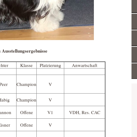
s Ausstellungsergebnisse
chter
Klasse
Platzierung
Anwartschaft
 Peer
Champion
V
Habig
Champion
V
Cannon
Offene
V1
VDH, Res. CAC
Eisner
Offene
V