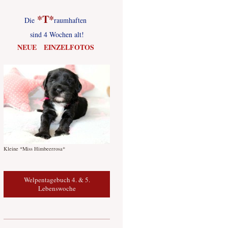
*T*
Die
raumhaften
sind 4 Wochen alt!
NEUE EINZELFOTOS
Kleine *Miss Himbeerrosa*
Welpentagebuch 4. & 5.
Lebenswoche