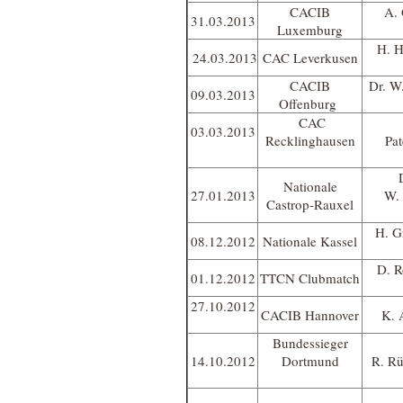
CACIB
A. 
31.03.2013
Luxemburg
H. H
24.03.2013
CAC Leverkusen
CACIB
Dr. W
09.03.2013
Offenburg
CAC
03.03.2013
Recklinghausen
Pat
D
Nationale
27.01.2013
W. 
Castrop-Rauxel
H. G
08.12.2012
Nationale Kassel
D. R
01.12.2012
TTCN Clubmatch
27.10.2012
CACIB Hannover
K. 
Bundessieger
14.10.2012
Dortmund
R. R