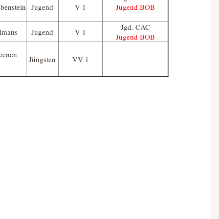
ebenstein
Jugend
V 1
Jugend BOB
Jgd. CAC
jlmans
Jugend
V 1
Jugend BOB
Leenen
Jüngsten
VV 1