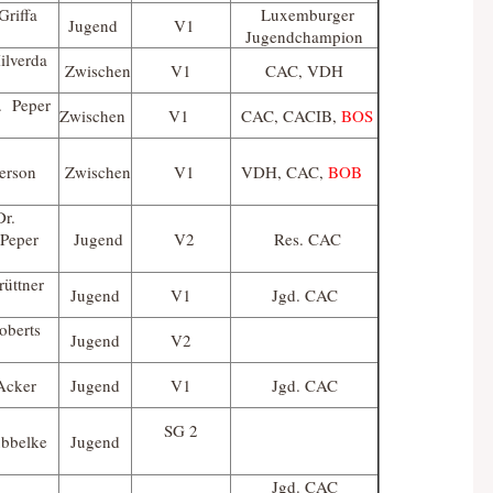
Griffa
Luxemburger
Jugend
V1
Jugendchampion
ilverda
Zwischen
V1
CAC, VDH
. Peper
Zwischen
V1
CAC, CACIB,
BOS
erson
Zwischen
V1
VDH, CAC,
BOB
r.
Peper
Jugend
V2
Res. CAC
rüttner
Jugend
V1
Jgd. CAC
oberts
Jugend
V2
Acker
Jugend
V1
Jgd. CAC
SG 2
übbelke
Jugend
Jgd. CAC