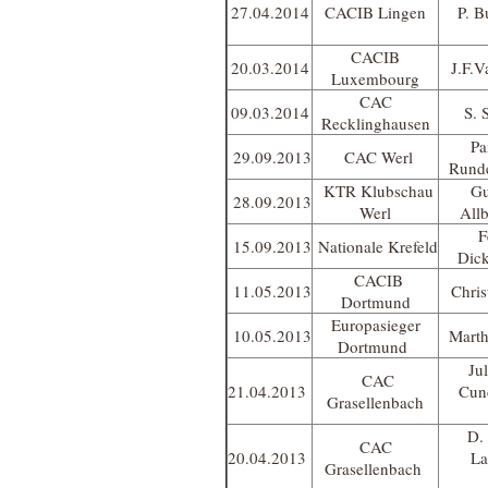
27.04.2014
CACIB Lingen
P. 
CACIB
20.03.2014
J.F.
Luxembourg
CAC
09.03.2014
S. 
Recklinghausen
Pa
29.09.2013
CAC Werl
Rund
KTR Klubschau
Gu
28.09.2013
Werl
Allb
F
15.09.2013
Nationale Krefeld
Dic
CACIB
11.05.2013
Chris
Dortmund
Europasieger
10.05.2013
Marth
Dortmund
Jul
CAC
21.04.2013
Cun
Grasellenbach
D. 
CAC
20.04.2013
La
Grasellenbach