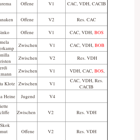
Burema
Offene
V1
CAC, VDH, CACIB
Vanaken
Offene
V2
Res. CAC
Sinko
Offene
V1
CAC, VDH,
BOS
mela
Zwischen
V1
CAC, VDH,
BOB
erkamp
nilla
Zwischen
V2
Res. VDH
risten
erdi
Zwischen
V1
VDH, CAC,
BOS
,
kmann
CAC, VDH, Res.
ta Klotz
Zwischen
V1
CACIB
a Heine
Jugend
V4
iette
cliffe
Zwischen
V2
Res. VDH
Skok
mut
Offene
V2
Res. VDH