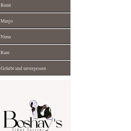
Bunti
Margo
Nima
Rani
Geliebt und unvergessen