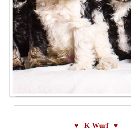
♥
K-Wurf
♥