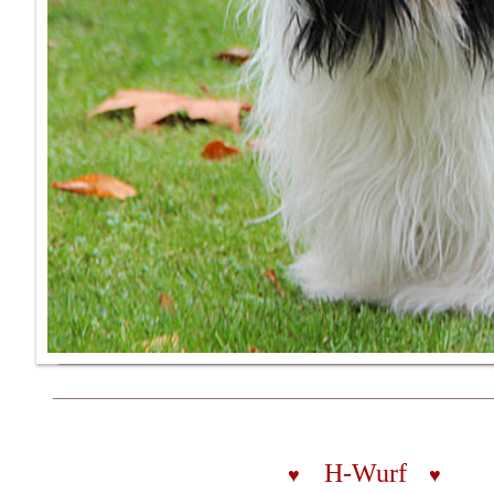
H-Wurf
♥
♥