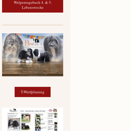
Welpentagebuch 4. & 5.
Lebenswoche
T-Wurfplanung