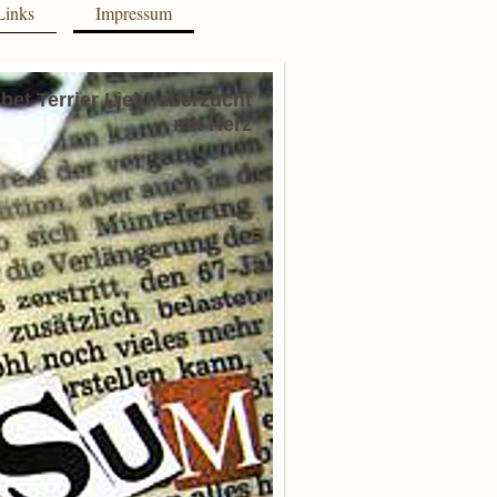
Links
Impressum
ibet Terrier Liebhaberzucht
mit Herz