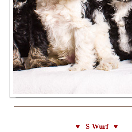
♥
S-Wurf
♥