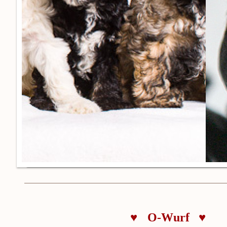
♥
O-Wurf
♥