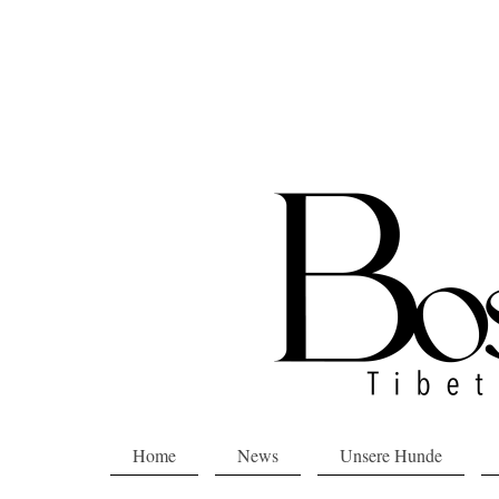
Home
News
Unsere Hunde