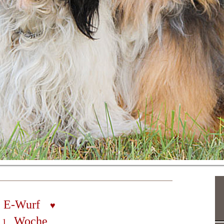
E-Wurf
♥
Woche
1
.