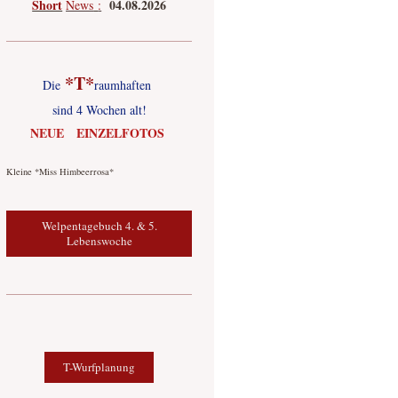
Short
04.08.2026
News
:
*T*
Die
raumhaften
sind 4 Wochen alt!
NEUE EINZELFOTOS
Kleine *Miss Himbeerrosa*
Welpentagebuch 4. & 5.
Lebenswoche
T-Wurfplanung