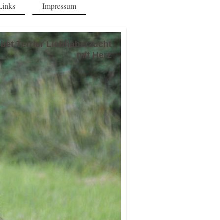
Links
Impressum
ibet Terrier Liebhaberzucht
mit Herz