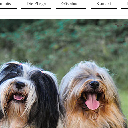
rtraits
Die Pflege
Gästebuch
Kontakt
Die T