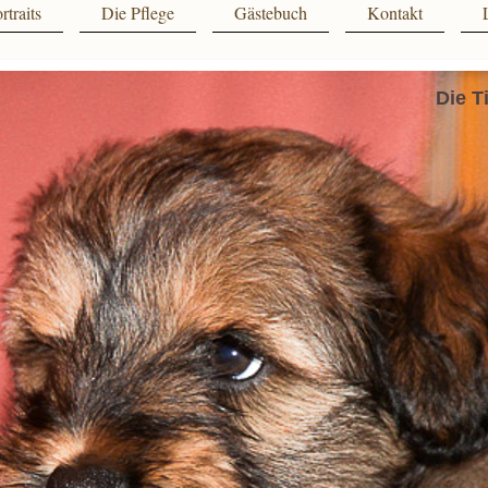
rtraits
Die Pflege
Gästebuch
Kontakt
Die T