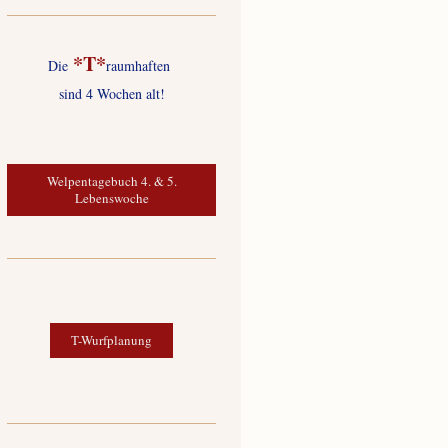
*T*
Die
raumhaften
sind 4 Wochen alt!
Welpentagebuch 4. & 5.
Lebenswoche
T-Wurfplanung