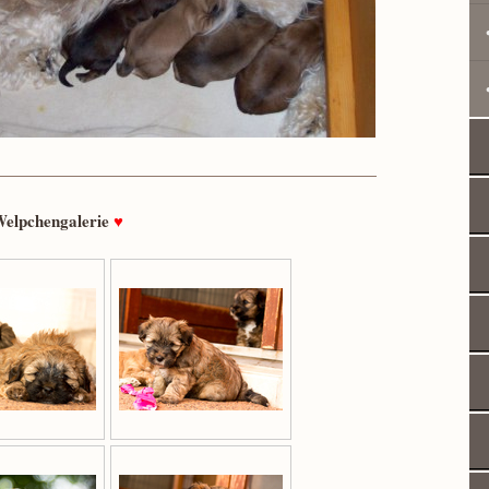
elpchengalerie
♥