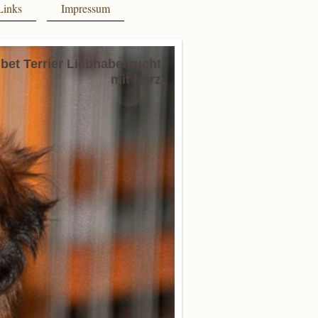
Links
Impressum
ibet Terrier Liebhaberzucht
mit Herz