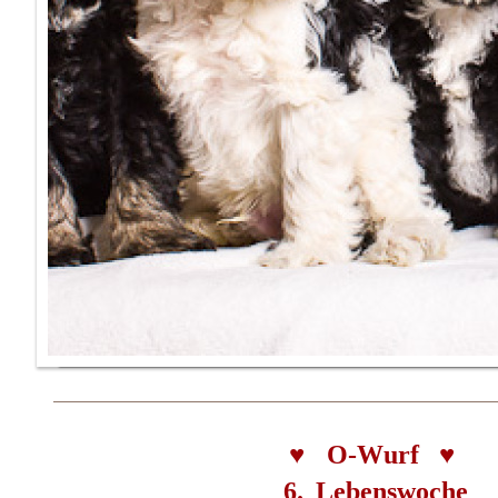
♥
O-Wurf
♥
6.
Lebenswoche